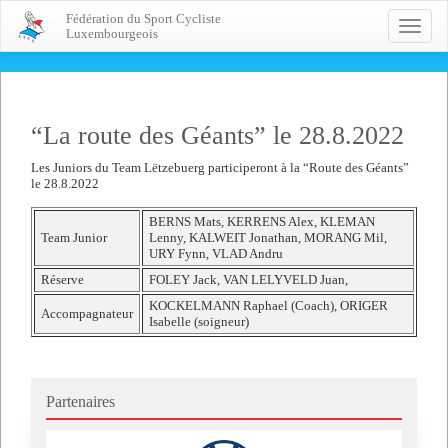
Fédération du Sport Cycliste
Toggle
Luxembourgeois
naviga
“La route des Géants” le 28.8.2022
Les Juniors du Team Lëtzebuerg participeront à la “Route des Géants”
le 28.8.2022
BERNS Mats, KERRENS Alex, KLEMAN
Team Junior
Lenny, KALWEIT Jonathan, MORANG Mil,
URY Fynn, VLAD Andru
Réserve
FOLEY Jack, VAN LELYVELD Juan,
KOCKELMANN Raphael (Coach), ORIGER
Accompagnateur
Isabelle (soigneur)
Partenaires