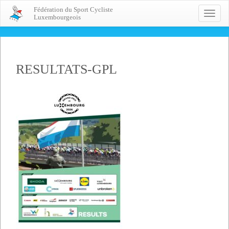
Fédération du Sport Cycliste
Toggle
Luxembourgeois
naviga
RESULTATS-GPL