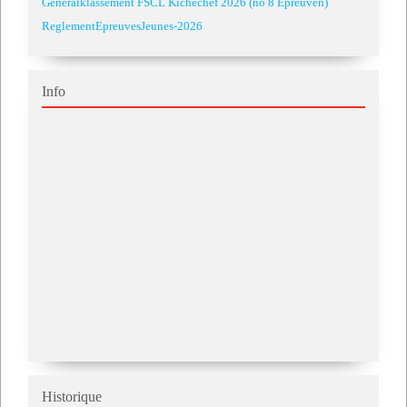
Generalklassement FSCL Kichechef 2026 (no 8 Epreuven)
ReglementEpreuvesJeunes-2026
Info
Historique