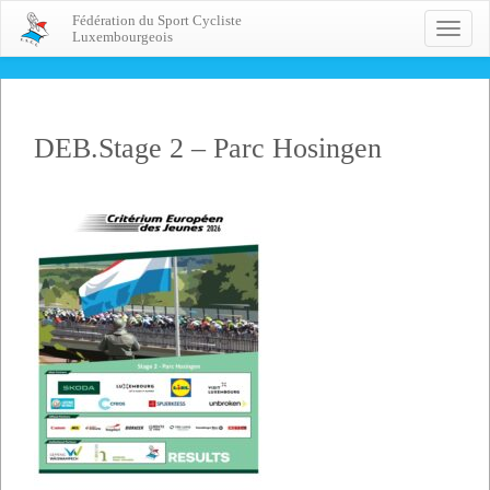
Fédération du Sport Cycliste
Toggle
Luxembourgeois
naviga
DEB.Stage 2 – Parc Hosingen