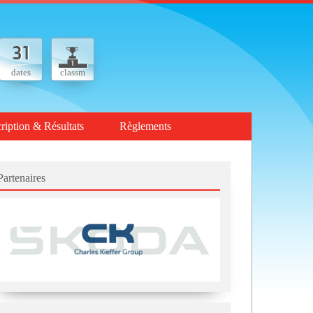
dates
classm
cription & Résultats
Règlements
Partenaires