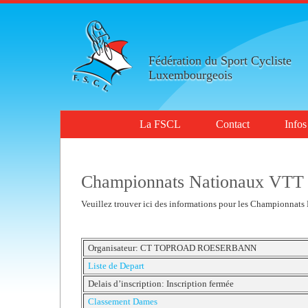
Fédération du Sport Cycliste
Luxembourgeois
La FSCL
Contact
Infos
Championnats Nationaux VTT
Veuillez trouver ici des informations pour les Championn
Organisateur:
CT TOPROAD ROESERBANN
Liste de Depart
Delais d’inscription: Inscription fermée
Classement Dames