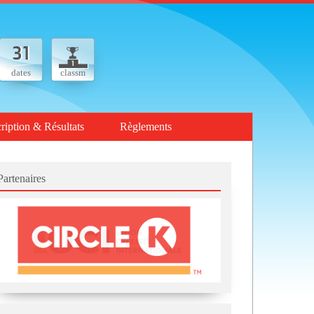
dates
classm
cription & Résultats
Règlements
Partenaires