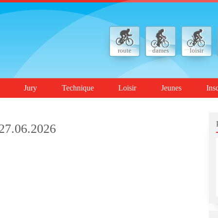
route
dames
loisir
Jury
Technique
Loisir
Jeunes
Ins
27.06.2026