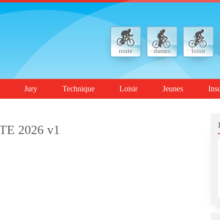
route
dames
loisir
Jury
Technique
Loisir
Jeunes
Ins
TE 2026 v1