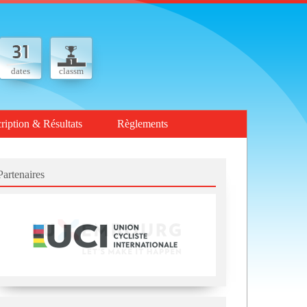
dates
classm
cription & Résultats
Règlements
Partenaires