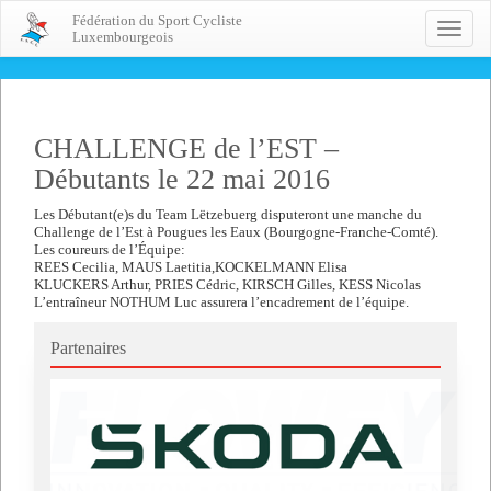
Fédération du Sport Cycliste
Toggle
Luxembourgeois
naviga
CHALLENGE de l’EST –
Débutants le 22 mai 2016
Les Débutant(e)s du Team Lëtzebuerg disputeront une manche du
Challenge de l’Est à Pougues les Eaux (Bourgogne-Franche-Comté).
Les coureurs de l’Équipe:
REES Cecilia, MAUS Laetitia,KOCKELMANN Elisa
KLUCKERS Arthur, PRIES Cédric, KIRSCH Gilles, KESS Nicolas
L’entraîneur NOTHUM Luc assurera l’encadrement de l’équipe.
Partenaires