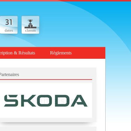
dates
classm
cription & Résultats
Règlements
Partenaires