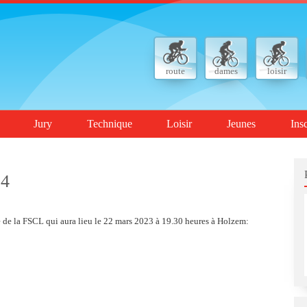
route
dames
loisir
Jury
Technique
Loisir
Jeunes
Ins
24
 de la FSCL qui aura lieu le 22 mars 2023 à 19.30 heures à Holzem: