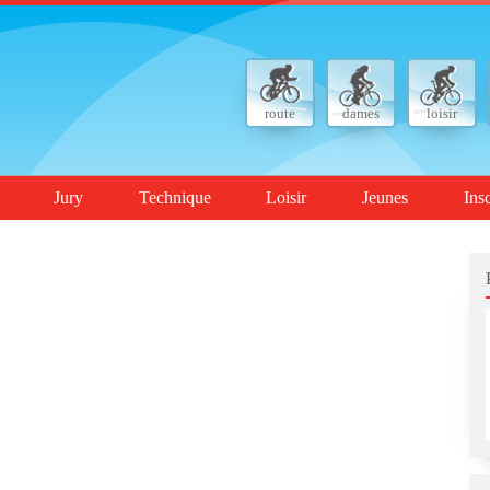
route
dames
loisir
Jury
Technique
Loisir
Jeunes
Ins