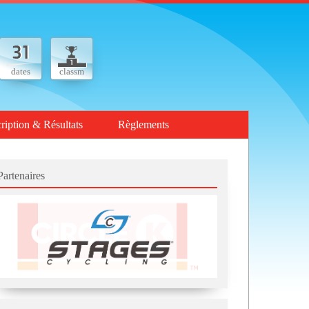
dates
classm
cription & Résultats
Règlements
Partenaires