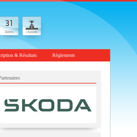
dates
classm
cription & Résultats
Règlements
Partenaires