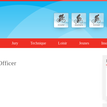
route
dames
loisir
Jury
Technique
Loisir
Jeunes
Ins
fficer