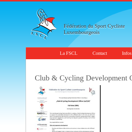
Fédération du Sport Cycliste
Luxembourgeois
La FSCL
Contact
Infos
Club & Cycling Development O